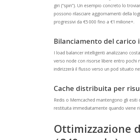
giri (“spin”). Un esempio concreto lo trov
possono rilasciare aggiornamenti della log
progressivi da €5 000 fino a €1 milione+.
Bilanciamento del carico 
I load balancer intelligenti analizzano cost
verso node con risorse libere entro pochi 
indirizzerà il flusso verso un pod situato 
Cache distribuita per risul
Redis o Memcached mantengono gli esiti deg
restituita immediatamente quando viene ric
Ottimizzazione d