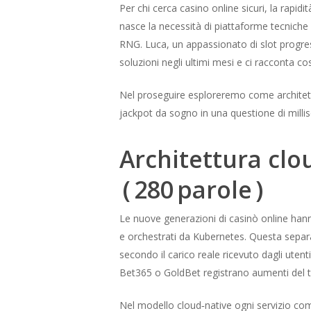
Per chi cerca casino online sicuri, la rap
nasce la necessità di piattaforme tecniche
RNG. Luca, un appassionato di slot progre
soluzioni negli ultimi mesi e ci racconta co
Nel proseguire esploreremo come architettur
jackpot da sogno in una questione di milli
Architettura clo
( 280 parole )
Le nuove generazioni di casinò online hann
e orchestrati da Kubernetes. Questa separ
secondo il carico reale ricevuto dagli utent
Bet365 o GoldBet registrano aumenti del tr
Nel modello cloud‑native ogni servizio com