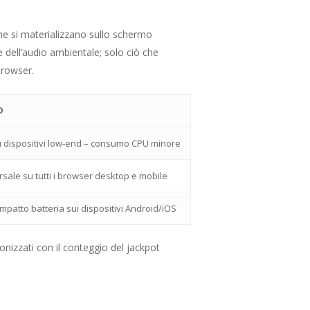
che si materializzano sullo schermo
 e dell’audio ambientale; solo ciò che
browser.
D
 dispositivi low‑end – consumo CPU minore
sale su tutti i browser desktop e mobile
mpatto batteria sui dispositivi Android/iOS
cronizzati con il conteggio del jackpot