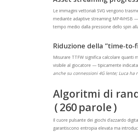
Le immagini vettoriali SVG vengono trasme
mediante adaptive streaming MP4VHSB — un
tempo medio dalla pressione dello spin all
Riduzione della “time‑to‐f
Misurare TTFW significa calcolare quanti mi
visibile al giocatore — tipicamente indicata
anche su connessioni 4G lente; Luca ha r
Algoritmi di ran
( 260 parole )
Il cuore pulsante dei giochi d’azzardo digi
garantiscono entropia elevata ma introduco