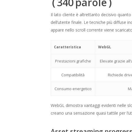
( 340 parole )
Il lato cliente è altrettanto decisivo quan
dell’utente finale. Le tecniche più diffuse i
appare nello scroll corrente viene scaricat
Caratteristica
WebGL
Prestazioni grafiche
Elevate grazie all’
Compatibilità
Richiede dri
Consumo energetico
Ma
WebGL dimostra vantaggi evidenti nelle s
creano una sensazione quasi tattile per l’u
Asset streaming progress