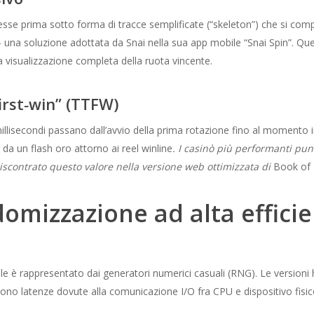
sse prima sotto forma di tracce semplificate (“skeleton”) che si co
a soluzione adottata da Snai nella sua app mobile “Snai Spin”. Ques
a visualizzazione completa della ruota vincente.
irst‐win” (TTFW)
llisecondi passano dall’avvio della prima rotazione fino al momento i
 da un flash oro attorno ai reel winline
. I casinò più performanti pu
iscontrato questo valore nella versione web ottimizzata di
Book of 
domizzazione ad alta efficie
tale è rappresentato dai generatori numerici casuali (RNG). Le versioni
no latenze dovute alla comunicazione I/O fra CPU e dispositivo fisic