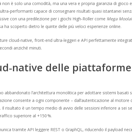
idità non è solo una comodità, ma una vera e propria garanzia di gioco
 ultra‑performanti capace di consegnare risultati quasi istantanei sen
ssive con una predilezione per i giochi High‑Roller come
Mega Moola
sa ha scoperto dietro le quinte delle più veloci esperienze online.
e cloud‑native, front‑end ultra‑leggeri e API perfettamente integrate 
secondi anziché minuti.
ud‑native delle piattaform
o abbandonato l’architettura monolitica per adottare sistemi basati s
azione consente a ogni componente – dall’autenticazione al motore de
i. Il risultato è un tempo medio di avvio delle sessioni inferiore a sei 
affico superiore al +150 %.
unica tramite API leggere REST o GraphQL, riducendo il payload necessa