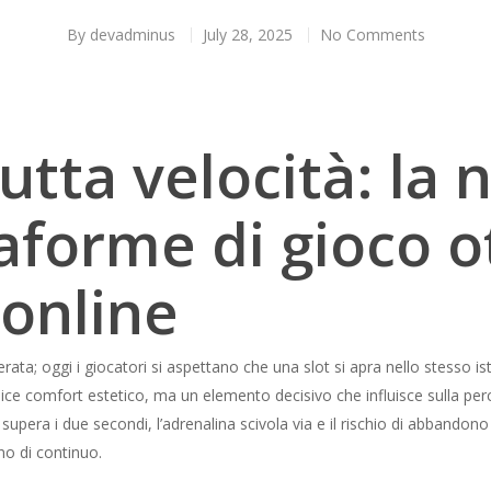
By
devadminus
July 28, 2025
No Comments
utta velocità: la
taforme di gioco o
 online
ta; oggi i giocatori si aspettano che una slot si apra nello stesso ista
ice comfort estetico, ma un elemento decisivo che influisce sulla perc
 supera i due secondi, l’adrenalina scivola via e il rischio di abbando
no di continuo.