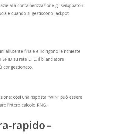
razie alla containerizzazione gli sviluppatori
uciale quando si gestiscono jackpot
all’utente finale e ridirigono le richieste
SPID su rete LTE, il bilanciatore
iù congestionato.
cazione; così una risposta “WIN” può essere
re l’intero calcolo RNG.
ra‑rapido –