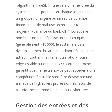
l’algorithme TrueSkill—une version améliorée du
système ELO—pour placer chaque joueur dans
un groupe homogène au niveau de volatilité
financière et de maîtrise technique (« RTP
moyen », « variance du bankroll »). Lorsque le
nombre d’inscrits dépasse un seuil critique
(généralement >10 000), le système ajuste
dynamiquement la taille du jackpot afin qu’il reste
attractif tout en maintenant un ratio « house
edge » stable autour de 1–2 %. Cette approche
garantit que même un novice peut accéder à une
compétition équitable sans être écrasé par une
armada de high rollers professionnels issus de
plateformes comme Betsson ou Olybet Live​.
Gestion des entrées et des