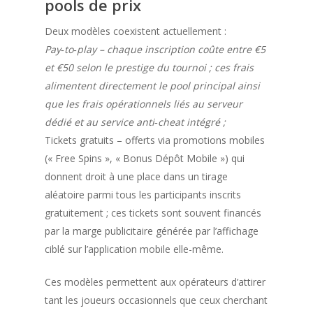
pools de prix
Deux modèles coexistent actuellement :
Pay‑to‑play – chaque inscription coûte entre €5
et €50 selon le prestige du tournoi ; ces frais
alimentent directement le pool principal ainsi
que les frais opérationnels liés au serveur
dédié et au service anti‑cheat intégré ;
Tickets gratuits – offerts via promotions mobiles
(« Free Spins », « Bonus Dépôt Mobile ») qui
donnent droit à une place dans un tirage
aléatoire parmi tous les participants inscrits
gratuitement ; ces tickets sont souvent financés
par la marge publicitaire générée par l’affichage
ciblé sur l’application mobile elle-même.
Ces modèles permettent aux opérateurs d’attirer
tant les joueurs occasionnels que ceux cherchant