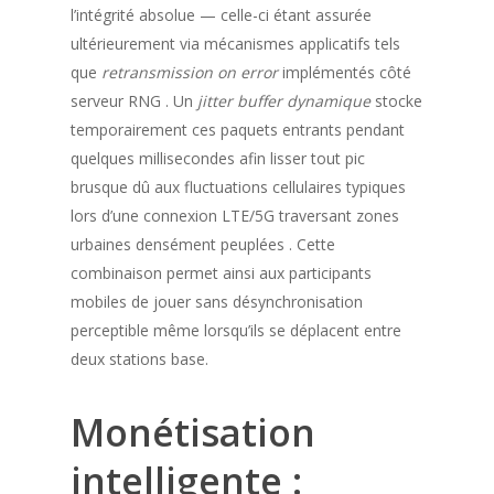
l’intégrité absolue — celle-ci étant assurée
ultérieurement via mécanismes applicatifs tels
que
retransmission on error
implémentés côté
serveur RNG . Un
jitter buffer dynamique
stocke
temporairement ces paquets entrants pendant
quelques millisecondes afin lisser tout pic
brusque dû aux fluctuations cellulaires typiques
lors d’une connexion LTE/5G traversant zones
urbaines densément peuplées . Cette
combinaison permet ainsi aux participants
mobiles de jouer sans désynchronisation
perceptible même lorsqu’ils se déplacent entre
deux stations base.
Monétisation
intelligente :