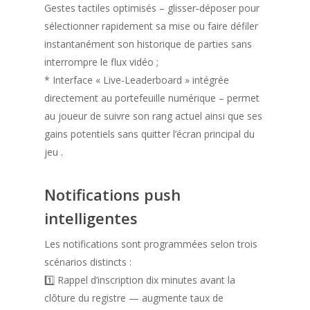
Gestes tactiles optimisés – glisser‑déposer pour
sélectionner rapidement sa mise ou faire défiler
instantanément son historique de parties sans
interrompre le flux vidéo ;
* Interface « Live‑Leaderboard » intégrée
directement au portefeuille numérique – permet
au joueur de suivre son rang actuel ainsi que ses
gains potentiels sans quitter l’écran principal du
jeu .
Notifications push
intelligentes
Les notifications sont programmées selon trois
scénarios distincts :
1️⃣ Rappel d’inscription dix minutes avant la
clôture du registre — augmente taux de