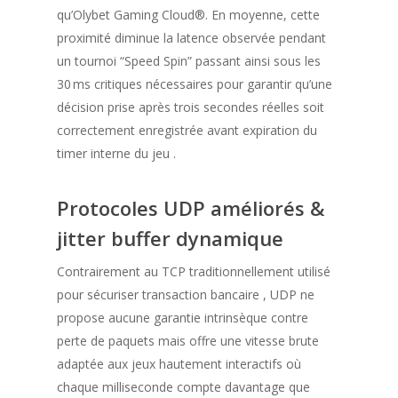
qu’Olybet Gaming Cloud®. En moyenne, cette
proximité diminue la latence observée pendant
un tournoi “Speed Spin” passant ainsi sous les
30 ms critiques nécessaires pour garantir qu’une
décision prise après trois secondes réelles soit
correctement enregistrée avant expiration du
timer interne du jeu .
Protocoles UDP améliorés &
jitter buffer dynamique
Contrairement au TCP traditionnellement utilisé
pour sécuriser transaction bancaire , UDP ne
propose aucune garantie intrinsèque contre
perte de paquets mais offre une vitesse brute
adaptée aux jeux hautement interactifs où
chaque milliseconde compte davantage que