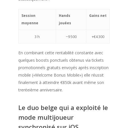
Session
Hands
Gains net
moyenne
jouées
3 h
~9 500
+€4 300
En combinant cette rentabilité constante avec
quelques boosts ponctuels obtenus via tickets
promotionnels gratuits envoyés après inscription
mobile («Welcome Bonus Mobile») elle réussit
finalement à atteindre €850k avant même son
trenteième anniversaire.
Le duo belge qui a exploité le
mode multijoueur
synchronisé sur iOS