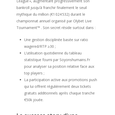
League », augmentant progressivement son
bankroll jusqu’à franchir finalement le seuil
mythique du million (€1 024 532) durant le
championnat annuel organisé par Olybet Live
Tournament™ . Son secret réside surtout dans :
Une gestion disciplinée basée sur ratio
wagered/RTP ≥30 ;
L’utilisation quotidienne du tableau
statistique fourni par Soyonshumains.Fr
pour analyser sa position relative face aux
top players ;
La participation active aux promotions push
qui lui offrent régulièrement deux tickets
gratuits additionnels après chaque tranche
€50k jouée.