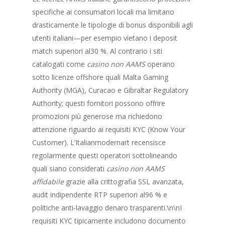
specifiche ai consumatori locali ma limitano
drasticamente le tipologie di bonus disponibili agli
utenti italiani—per esempio vietano i deposit
match superiori al​30 %. Al contrario i siti
catalogati come
casino non AAMS
operano
sotto licenze offshore quali Malta Gaming
Authority (MGA), Curacao e Gibraltar Regulatory
Authority; questi fornitori possono offrire
promozioni più generose ma richiedono
attenzione riguardo ai requisiti KYC (Know Your
Customer). L’Italianmodernart recensisce
regolarmente questi operatori sottolineando
quali siano considerati
casino non AAMS
affidabile
grazie alla crittografia SSL avanzata,
audit indipendente RTP superiori al​96 % e
politiche anti‐lavaggio denaro trasparenti.\n\nI
requisiti KYC tipicamente includono documento