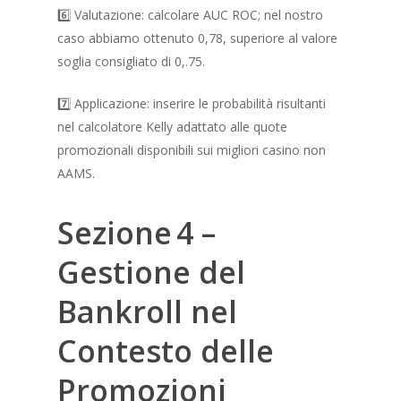
6️⃣ Valutazione: calcolare AUC ROC; nel nostro
caso abbiamo ottenuto 0,78, superiore al valore
soglia consigliato di 0,.75.
7️⃣ Applicazione: inserire le probabilità risultanti
nel calcolatore Kelly adattato alle quote
promozionali disponibili sui migliori casino non
AAMS.
Sezione 4 –
Gestione del
Bankroll nel
Contesto delle
Promozioni