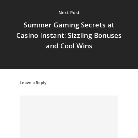
Next Post
Summer Gaming Secrets at
Casino Instant: Sizzling Bonuses
and Cool Wins
Leave a Reply