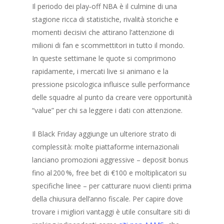
Il periodo dei play‑off NBA è il culmine di una
stagione ricca di statistiche, rivalità storiche e
momenti decisivi che attirano l’attenzione di
milioni di fan e scommettitori in tutto il mondo.
In queste settimane le quote si comprimono
rapidamente, i mercati live si animano e la
pressione psicologica influisce sulle performance
delle squadre al punto da creare vere opportunità
“value” per chi sa leggere i dati con attenzione.
Il Black Friday aggiunge un ulteriore strato di
complessità: molte piattaforme internazionali
lanciano promozioni aggressive – deposit bonus
fino al 200 %, free bet di €100 e moltiplicatori su
specifiche linee – per catturare nuovi clienti prima
della chiusura dell’anno fiscale. Per capire dove
trovare i migliori vantaggi è utile consultare siti di