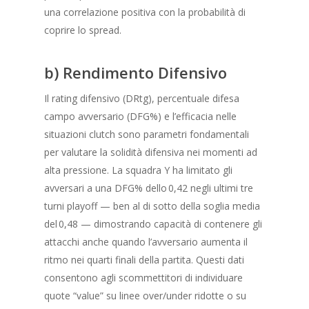
una correlazione positiva con la probabilità di
coprire lo spread.
b) Rendimento Difensivo
Il rating difensivo (DRtg), percentuale difesa
campo avversario (DFG%) e l’efficacia nelle
situazioni clutch sono parametri fondamentali
per valutare la solidità difensiva nei momenti ad
alta pressione. La squadra Y ha limitato gli
avversari a una DFG% dello 0,42 negli ultimi tre
turni playoff — ben al di sotto della soglia media
del 0,48 — dimostrando capacità di contenere gli
attacchi anche quando l’avversario aumenta il
ritmo nei quarti finali della partita. Questi dati
consentono agli scommettitori di individuare
quote “value” su linee over/under ridotte o su