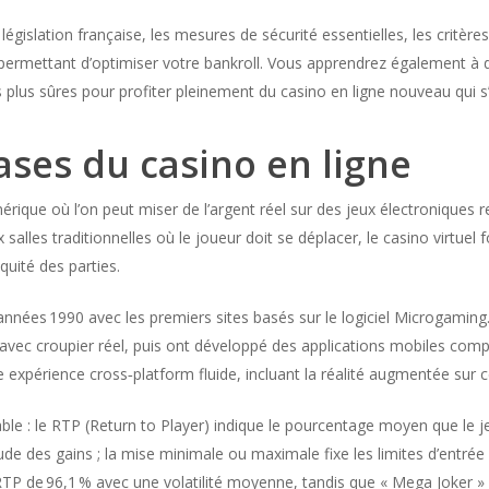
islation française, les mesures de sécurité essentielles, les critères p
s permettant d’optimiser votre bankroll. Vous apprendrez également à 
 plus sûres pour profiter pleinement du casino en ligne nouveau qui 
bases du casino en ligne
rique où l’on peut miser de l’argent réel sur des jeux électroniques r
alles traditionnelles où le joueur doit se déplacer, le casino virtuel 
quité des parties.
 années 1990 avec les premiers sites basés sur le logiciel Microgaming
vec croupier réel, puis ont développé des applications mobiles compat
expérience cross‑platform fluide, incluant la réalité augmentée sur cer
le : le RTP (Return to Player) indique le pourcentage moyen que le jeu
itude des gains ; la mise minimale ou maximale fixe les limites d’entré
TP de 96,1 % avec une volatilité moyenne, tandis que « Mega Joker »