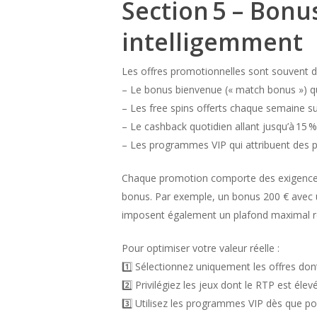
Section 5 – Bonu
intelligemment
Les offres promotionnelles sont souvent di
– Le bonus bienvenue (« match bonus ») qu
– Les free spins offerts chaque semaine s
– Le cashback quotidien allant jusqu’à 15 
– Les programmes VIP qui attribuent des po
Chaque promotion comporte des exigences d
bonus. Par exemple, un bonus 200 € avec un
imposent également un plafond maximal reti
Pour optimiser votre valeur réelle :
1️⃣ Sélectionnez uniquement les offres dont
2️⃣ Privilégiez les jeux dont le RTP est é
3️⃣ Utilisez les programmes VIP dès que 