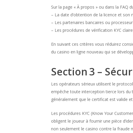
Sur la page « À propos » ou dans la FAQ du 
– La date d’obtention de la licence et so
– Les partenaires bancaires ou processeur
– Les procédures de vérification KYC clair
En suivant ces critères vous réduirez con
du casino en ligne nouveau qui se dévelop
Section 3 – Sécu
Les opérateurs sérieux utilisent le protoc
empêche toute interception tierce lors du 
généralement que le certificat est valide et
Les procédures KYC (Know Your Customer) 
obligent le joueur à fournir une pièce d’ide
non seulement le casino contre la fraude ma