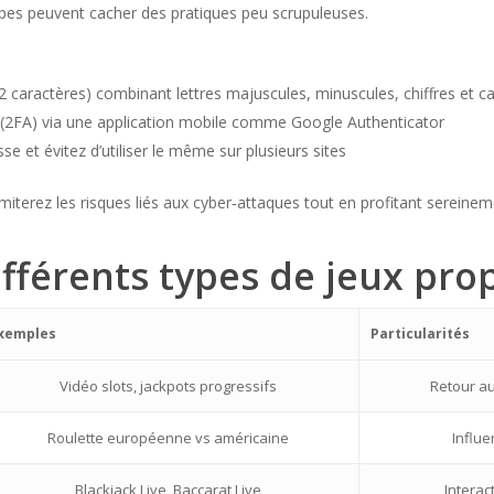
apes peuvent cacher des pratiques peu scrupuleuses.
 caractères) combinant lettres majuscules, minuscules, chiffres et c
rs (2FA) via une application mobile comme Google Authenticator
 et évitez d’utiliser le même sur plusieurs sites
miterez les risques liés aux cyber‑attaques tout en profitant sereinem
différents types de jeux pro
xemples
Particularités
Vidéo slots, jackpots progressifs
Retour au
Roulette européenne vs américaine
Influe
Blackjack Live, Baccarat Live
Interac