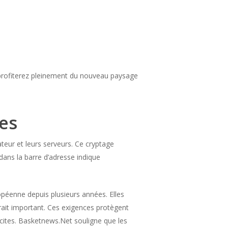
s profiterez pleinement du nouveau paysage
ées
teur et leurs serveurs. Ce cryptage
dans la barre d’adresse indique
péenne depuis plusieurs années. Elles
retrait important. Ces exigences protègent
licites. Basketnews.Net souligne que les