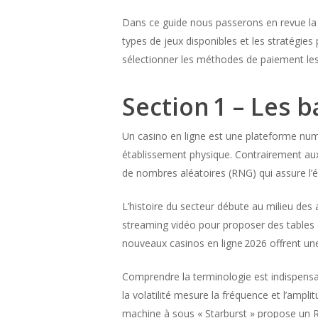
Dans ce guide nous passerons en revue la lég
types de jeux disponibles et les stratégie
sélectionner les méthodes de paiement les
Section 1 – Les 
Un casino en ligne est une plateforme numé
établissement physique. Contrairement aux s
de nombres aléatoires (RNG) qui assure l’é
L’histoire du secteur débute au milieu des
streaming vidéo pour proposer des tables a
nouveaux casinos en ligne 2026 offrent une 
Comprendre la terminologie est indispensab
la volatilité mesure la fréquence et l’ampl
machine à sous « Starburst » propose un R