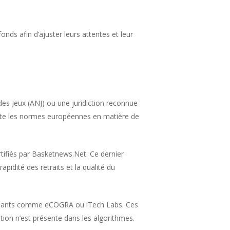
ds afin d’ajuster leurs attentes et leur
 des Jeux (ANJ) ou une juridiction reconnue
pecte les normes européennes en matière de
rtifiés par Basketnews.Net. Ce dernier
pidité des retraits et la qualité du
épendants comme eCOGRA ou iTech Labs. Ces
ation n’est présente dans les algorithmes.