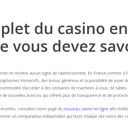
let du casino en 
e vous devez sav
net ne montre aucun signe de ralentissement. En France comme à l’ét
raphismes immersifs, des bonus généreux et la possibilité de jouer 
la commodité d’accéder à des centaines de machines à sous, de tables
e de nouvelles licences qui offrent plus de transparence et de protect
 récentes, consultez notre page du
nouveau casino en ligne
afin d’obt
mme un comparateur indépendant qui teste chaque site selon des critè