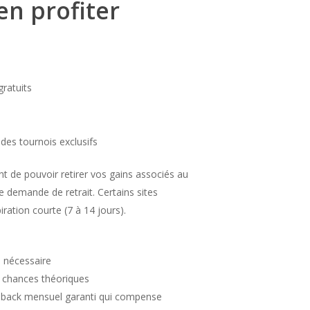
en profiter
ratuits
des tournois exclusifs
 de pouvoir retirer vos gains associés au
e demande de retrait. Certains sites
ration courte (7 à 14 jours).
e nécessaire
s chances théoriques
shback mensuel garanti qui compense