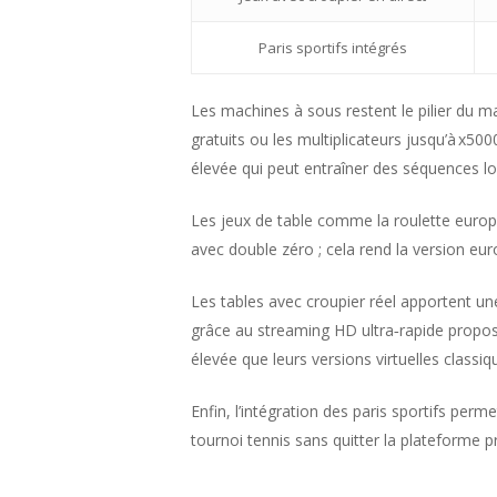
Paris sportifs intégrés
Les machines à sous restent le pilier du m
gratuits ou les multiplicateurs jusqu’à x5
élevée qui peut entraîner des séquences lon
Les jeux de table comme la roulette europ
avec double zéro ; cela rend la version eu
Les tables avec croupier réel apportent une
grâce au streaming HD ultra‑rapide propos
élevée que leurs versions virtuelles classiq
Enfin, l’intégration des paris sportifs per
tournoi tennis sans quitter la plateforme pr