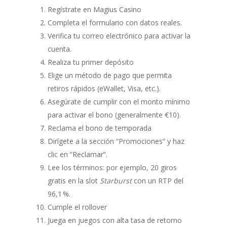
Regístrate en Magius Casino
Completa el formulario con datos reales.
Verifica tu correo electrónico para activar la
cuenta.
Realiza tu primer depósito
Elige un método de pago que permita
retiros rápidos (eWallet, Visa, etc.).
Asegúrate de cumplir con el monto mínimo
para activar el bono (generalmente €10).
Reclama el bono de temporada
Dirígete a la sección “Promociones” y haz
clic en “Reclamar”.
Lee los términos: por ejemplo, 20 giros
gratis en la slot
Starburst
con un RTP del
96,1 %.
Cumple el rollover
Juega en juegos con alta tasa de retorno