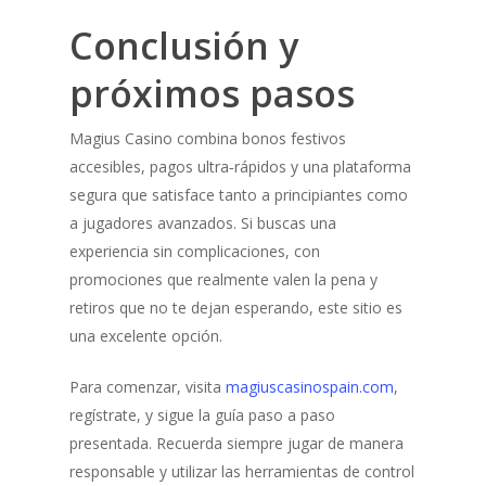
Conclusión y
próximos pasos
Magius Casino combina bonos festivos
accesibles, pagos ultra‑rápidos y una plataforma
segura que satisface tanto a principiantes como
a jugadores avanzados. Si buscas una
experiencia sin complicaciones, con
promociones que realmente valen la pena y
retiros que no te dejan esperando, este sitio es
una excelente opción.
Para comenzar, visita
magiuscasinospain.com
,
regístrate, y sigue la guía paso a paso
presentada. Recuerda siempre jugar de manera
responsable y utilizar las herramientas de control