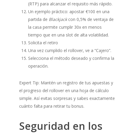
(RTP) para alcanzar el requisito más rápido.
Un ejemplo práctico: apostar €100 en una
partida de
Blackjack
con 0,5% de ventaja de
la casa permite cumplir 30x en menos
tiempo que en una slot de alta volatilidad.
Solicita el retiro
Una vez cumplido el rollover, ve a “Cajero”.
Selecciona el método deseado y confirma la
operación.
Expert Tip: Mantén un registro de tus apuestas y
el progreso del rollover en una hoja de cálculo
simple. Así evitas sorpresas y sabes exactamente
cuánto falta para retirar tu bonus.
Seguridad en los