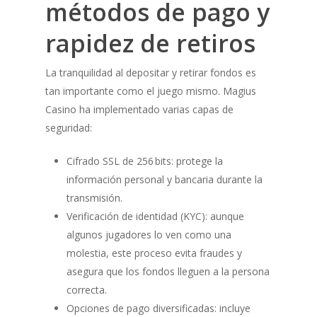
métodos de pago y
rapidez de retiros
La tranquilidad al depositar y retirar fondos es
tan importante como el juego mismo. Magius
Casino ha implementado varias capas de
seguridad:
Cifrado SSL de 256 bits: protege la
información personal y bancaria durante la
transmisión.
Verificación de identidad (KYC): aunque
algunos jugadores lo ven como una
molestia, este proceso evita fraudes y
asegura que los fondos lleguen a la persona
correcta.
Opciones de pago diversificadas: incluye