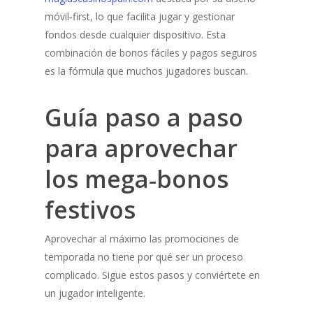
móvil‑first, lo que facilita jugar y gestionar
fondos desde cualquier dispositivo. Esta
combinación de bonos fáciles y pagos seguros
es la fórmula que muchos jugadores buscan.
Guía paso a paso
para aprovechar
los mega‑bonos
festivos
Aprovechar al máximo las promociones de
temporada no tiene por qué ser un proceso
complicado. Sigue estos pasos y conviértete en
un jugador inteligente.