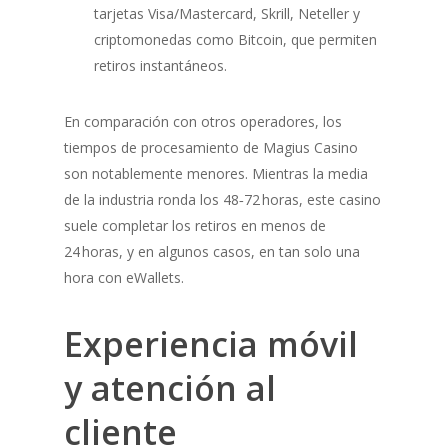
tarjetas Visa/Mastercard, Skrill, Neteller y
criptomonedas como Bitcoin, que permiten
retiros instantáneos.
En comparación con otros operadores, los
HOME
tiempos de procesamiento de Magius Casino
son notablemente menores. Mientras la media
Products
de la industria ronda los 48‑72 horas, este casino
suele completar los retiros en menos de
Gallery
24 horas, y en algunos casos, en tan solo una
Contact Us
hora con eWallets.
Experiencia móvil
y atención al
cliente