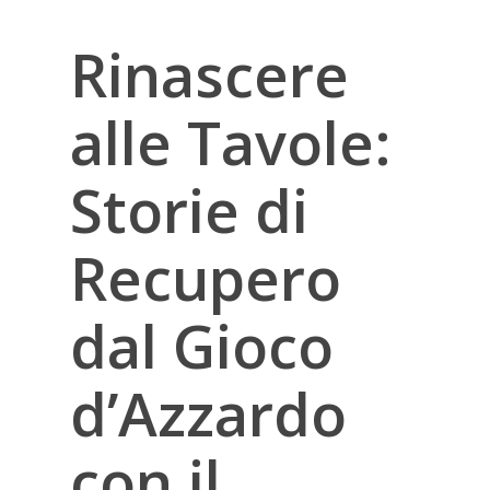
Rinascere
alle Tavole:
Storie di
Recupero
dal Gioco
d’Azzardo
con il