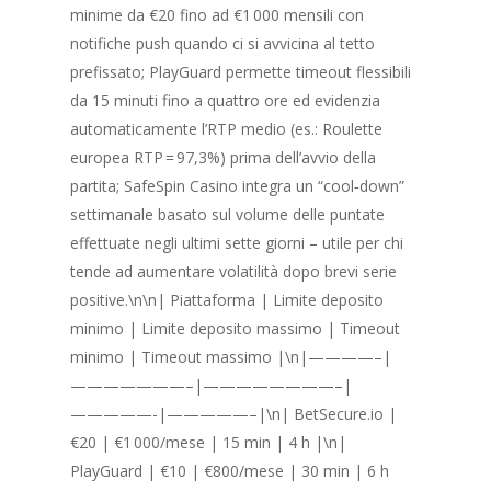
minime da €20 fino ad €1 000 mensili con
notifiche push quando ci si avvicina al tetto
prefissato; PlayGuard permette timeout flessibili
da 15 minuti fino a quattro ore ed evidenzia
automaticamente l’RTP medio (es.: Roulette
europea RTP = 97,3%) prima dell’avvio della
partita; SafeSpin Casino integra un “cool‑down”
settimanale basato sul volume delle puntate
effettuate negli ultimi sette giorni – utile per chi
tende ad aumentare volatilità dopo brevi serie
positive.\n\n| Piattaforma | Limite deposito
minimo | Limite deposito massimo | Timeout
minimo | Timeout massimo |\n|————–|
———————–|————————–|
—————-|—————–|\n| BetSecure.io |
€20 | €1 000/mese | 15 min | 4 h |\n|
PlayGuard | €10 | €800/mese | 30 min | 6 h