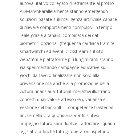
autovalutativo collegato direttamente al profilo
ADM.\n\nParallelamente stanno emergendo
soluzioni basate sull’intelligenza artificiale capace
di rilevare comportamenti compulsivi in tempo
reale grazie all’analisi combinata dei dati
biometrici opzionali (frequenza cardiaca tramite
smartwatch) ed eventi clickstream sul sito
web.\n\nLe piattaforme più lungimiranti stanno
già sperimentando campagne educative sui
giochi da tavolo finalizzate non solo alla
prevenzione ma anche alla promozione della
cultura finanziaria: tutorial interattivi illustrano
concetti quali valore atteso (EV), varianza e
gestione del bankroll — competenze trasferibili
anche nella vita quotidiana.\n\nIn sintesi
l’impegno futuro sarà duplice: rafforzare i quadri
legislativi affinché tutti gli operatori rispettino