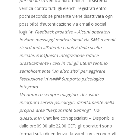
personale.\n
Verifica automatica – Il sistema
verifica contro tutti gli elenchi registrati entro
pochi secondi; se presente viene disattivata ogni
possibilità d’autenticazione via email o social
login.\n
Feedback proattivo – Alcuni operatori
inviano messaggi motivazionali via SMS o email
ricordando all’utente i motivi della scelta
iniziale.\n\nQuesta integrazione riduce
drasticamente i casi in cui gli utenti tentino
semplicemente “un altro sito” per aggirare
l’esclusione.\n\n### Supporto psicologico
integrato
Un numero sempre maggiore di casinò
incorpora servizi psicologici direttamente nella
propria area “Responsible Gaming”. Tra
questi:\n\n
Chat live con specialisti – Disponibile
dalle ore 09:00 alle 22:00 CET; gli operatori sono
formati sulla dipendenza da gambling secondo gli