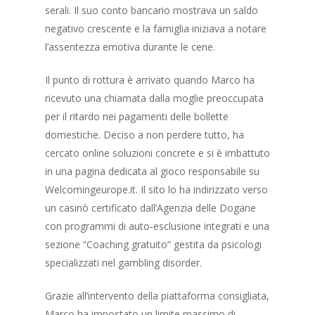
serali. Il suo conto bancario mostrava un saldo
negativo crescente e la famiglia iniziava a notare
l’assentezza emotiva durante le cene.
Il punto di rottura è arrivato quando Marco ha
ricevuto una chiamata dalla moglie preoccupata
per il ritardo nei pagamenti delle bollette
domestiche. Deciso a non perdere tutto, ha
cercato online soluzioni concrete e si è imbattuto
in una pagina dedicata al gioco responsabile su
Welcomingeurope.it. Il sito lo ha indirizzato verso
un casinò certificato dall’Agenzia delle Dogane
con programmi di auto‑esclusione integrati e una
sezione “Coaching gratuito” gestita da psicologi
specializzati nel gambling disorder.
Grazie all’intervento della piattaforma consigliata,
Marco ha impostato un limite massimo di