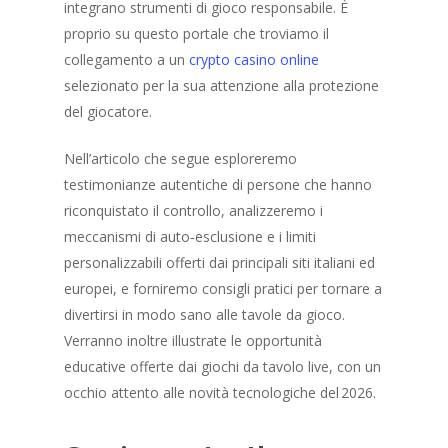
integrano strumenti di gioco responsabile. È
proprio su questo portale che troviamo il
collegamento a un
crypto casino online
selezionato per la sua attenzione alla protezione
del giocatore.
Nell’articolo che segue esploreremo
testimonianze autentiche di persone che hanno
riconquistato il controllo, analizzeremo i
meccanismi di auto‑esclusione e i limiti
personalizzabili offerti dai principali siti italiani ed
europei, e forniremo consigli pratici per tornare a
divertirsi in modo sano alle tavole da gioco.
Verranno inoltre illustrate le opportunità
educative offerte dai giochi da tavolo live, con un
occhio attento alle novità tecnologiche del 2026.