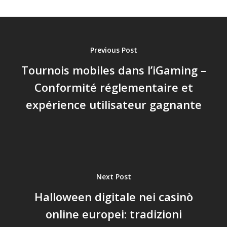
Previous Post
Tournois mobiles dans l’iGaming –
Conformité réglementaire et
expérience utilisateur gagnante
Next Post
Halloween digitale nei casinò
online europei: tradizioni