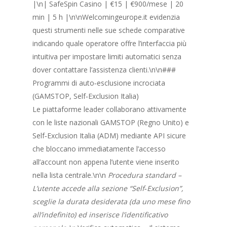
|\n| SafeSpin Casino | €15 | €900/mese | 20
min | 5 h |\n\nWelcomingeurope.it evidenzia
questi strumenti nelle sue schede comparative
indicando quale operatore offre l’interfaccia più
intuitiva per impostare limiti automatici senza
dover contattare l’assistenza clienti.\n\n###
Programmi di auto‑esclusione incrociata
(GAMSTOP, Self‑Exclusion Italia)
Le piattaforme leader collaborano attivamente
con le liste nazionali GAMSTOP (Regno Unito) e
Self‑Exclusion Italia (ADM) mediante API sicure
che bloccano immediatamente l’accesso
all’account non appena l’utente viene inserito
nella lista centrale.\n\n
Procedura standard –
L’utente accede alla sezione “Self‑Exclusion”,
sceglie la durata desiderata (da uno mese fino
all’indefinito) ed inserisce l’identificativo