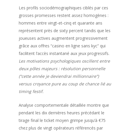
Les profils sociodémographiques ciblés par ces
grosses promesses restent assez homogènes :
hommes entre vingt‑et‐cinq et quarante ans
représentent près de sixty percent tandis que les
joueuses actives augmentent progressivement
grâce aux offres “casino en ligne sans kyc” qui
facilitent l’accès instantané aux jeux progressifs.
Les motivations psychologiques oscillent entre
deux pôles majeurs : résolution personnelle
(“cette année je deviendrai millionnaire”)
versus croyance pure au coup de chance lié au
timing festif.
Analyse comportementale détaillée montre que
pendant les dix dernières heures précédant le
tirage final le ticket moyen grimpe jusqu’à €75
chez plus de vingt opérateurs référencés par