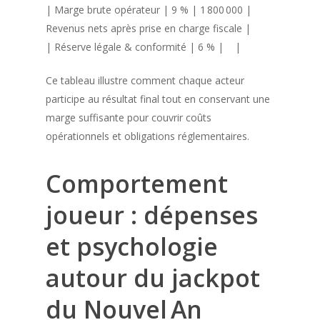
| Marge brute opérateur | 9 % | 1 800 000 |
Revenus nets après prise en charge fiscale |
| Réserve légale & conformité | 6 % | ­­ ­­­­ ­­­­ |
Ce tableau illustre comment chaque acteur
participe au résultat final tout en conservant une
marge suffisante pour couvrir coûts
opérationnels et obligations réglementaires.
Comportement
joueur : dépenses
et psychologie
autour du jackpot
du Nouvel An