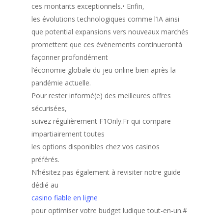
ces montants exceptionnels.• Enfin,
les évolutions technologiques comme l’IA ainsi
que potential expansions vers nouveaux marchés
promettent que ces événements continuerontà
façonner profondément
l’économie globale du jeu online bien après la
pandémie actuelle.
Pour rester informé(e) des meilleures offres
sécurisées,
suivez régulièrement F1Only.Fr qui compare
impartiairement toutes
les options disponibles chez vos casinos
préférés.
N’hésitez pas également à revisiter notre guide
dédié au
casino fiable en ligne
pour optimiser votre budget ludique tout-en-un.#