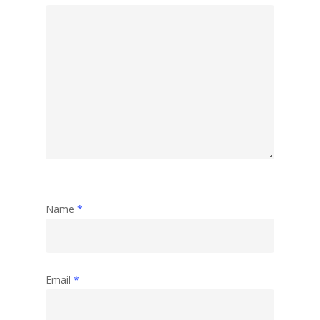
Name
*
Email
*