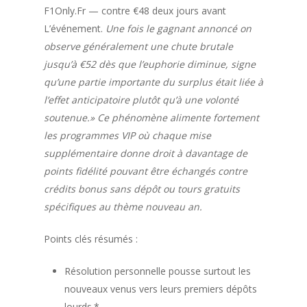
F1Only.Fr — contre €48 deux jours avant
L’événement.
Une fois le gagnant annoncé on
observe généralement une chute brutale
jusqu’à €52 dès que l’euphorie diminue, signe
qu’une partie importante du surplus était liée à
l’effet anticipatoire plutôt qu’à une volonté
soutenue.» Ce phénomène alimente fortement
les programmes VIP où chaque mise
supplémentaire donne droit à davantage de
points fidélité pouvant être échangés contre
crédits bonus sans dépôt ou tours gratuits
spécifiques au thème nouveau an.
Points clés résumés :
Résolution personnelle pousse surtout les
nouveaux venus vers leurs premiers dépôts
lourds.*