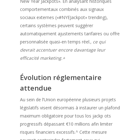
New Year Jackpots​». En analysant historiques
comportementaux combinés aux signaux
sociaux externes («​#NYEJackpot​» trending),
certains systèmes peuvent suggérer
automatiquement ajustements tarifaires ou offre
personnalisée quasi‑en temps réel.
, ce qui
devrait accentuer encore davantage leur
efficacité marketing.+
Évolution réglementaire
attendue
Au sein de l’Union européenne plusieurs projets
législatifs visent désormais à instaurer un plafond
maximum obligatoire pour tous los jackp ots
progressifs dépassant €10 millions afin limiter
risques financiers excessifs.^ Cette mesure