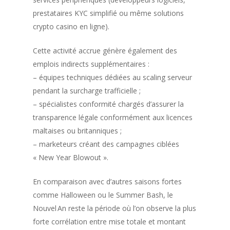
prestataires KYC simplifié ou même solutions
crypto casino en ligne).
Cette activité accrue génère également des
emplois indirects supplémentaires :
– équipes techniques dédiées au scaling serveur
pendant la surcharge trafficielle ;
– spécialistes conformité chargés d’assurer la
transparence légale conformément aux licences
maltaises ou britanniques ;
– marketeurs créant des campagnes ciblées
« New Year Blowout ».
En comparaison avec d’autres saisons fortes
comme Halloween ou le Summer Bash, le
Nouvel An reste la période où l’on observe la plus
forte corrélation entre mise totale et montant