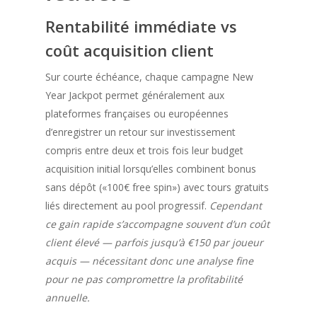
Rentabilité immédiate vs
coût acquisition client
Sur courte échéance, chaque campagne New
Year Jackpot permet généralement aux
plateformes françaises ou européennes
d’enregistrer un retour sur investissement
compris entre deux et trois fois leur budget
acquisition initial lorsqu’elles combinent bonus
sans dépôt («​100€ free spin​») avec tours gratuits
liés directement au pool progressif.
Cependant
HOME
ce gain rapide s’accompagne souvent d’un coût
client élevé — parfois jusqu’à €150 par joueur
Products
acquis — nécessitant donc une analyse fine
pour ne pas compromettre la profitabilité
Gallery
annuelle.
Contact Us