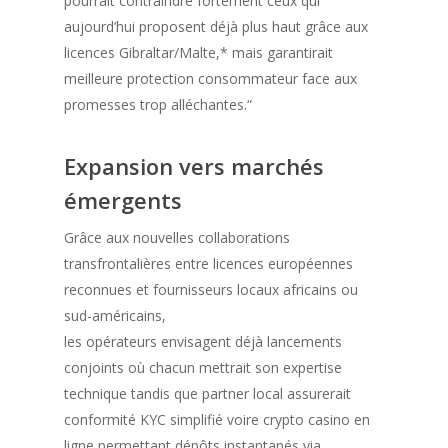
pourrait contraindre fortement ceux qui
aujourd’hui proposent déjà plus haut grâce aux
licences Gibraltar/Malte,* mais garantirait
meilleure protection consommateur face aux
promesses trop alléchantes.“
Expansion vers marchés
émergents
Grâce aux nouvelles collaborations
transfrontalières entre licences européennes
reconnues et fournisseurs locaux africains ou
sud-américains,
les opérateurs envisagent déjà lancements
conjoints où chacun mettrait son expertise
technique tandis que partner local assurerait
conformité KYC simplifié voire crypto casino en
ligne permettant dépôts instantanés via