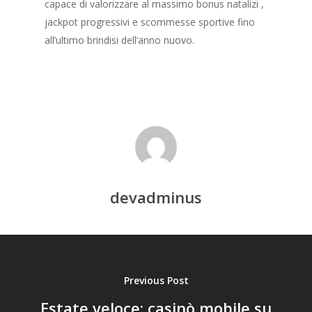
capace di valorizzare al massimo bonus natalizi ,
jackpot progressivi e scommesse sportive fino
all’ultimo brindisi dell’anno nuovo.
devadminus
Previous Post
Estate veloce: casinò mobile su