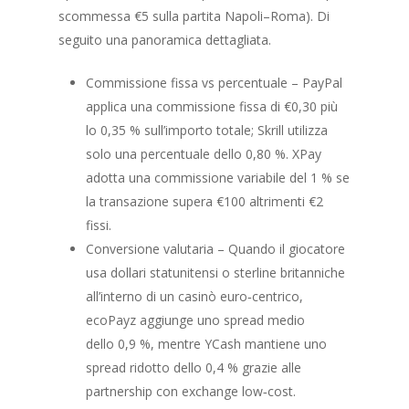
scommessa €5 sulla partita Napoli–Roma). Di
seguito una panoramica dettagliata.
Commissione fissa vs percentuale – PayPal
applica una commissione fissa di €0,30 più
lo 0,35 % sull’importo totale; Skrill utilizza
solo una percentuale dello 0,80 %. XPay
adotta una commissione variabile del 1 % se
la transazione supera €100 altrimenti €2
fissi.
Conversione valutaria – Quando il giocatore
usa dollari statunitensi o sterline britanniche
all’interno di un casinò euro‑centric​o,
ecoPayz aggiunge uno spread medio
dello 0,9 %, mentre YCash mantiene uno
spread ridotto dello 0,4 % grazie alle
partnership con exchange low‑cost.