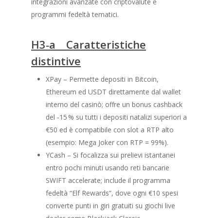
integrazioni avanzate con criptovalute e
programmi fedeltà tematici.
H3‑a Caratteristiche
distintive
XPay – Permette depositi in Bitcoin,
Ethereum ed USDT direttamente dal wallet
interno del casinò; offre un bonus cashback
del ‑15 % su tutti i depositi natalizi superiori a
€50 ed è compatibile con slot a RTP alto
(esempio: Mega Joker con RTP = 99%).
YCash – Si focalizza sui prelievi istantanei
entro pochi minuti usando reti bancarie
SWIFT accelerate; include il programma
fedeltà “Elf Rewards”, dove ogni €10 spesi
converte punti in giri gratuiti su giochi live