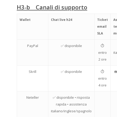
H3‑b Canali di supporto
Wallet
Chat live h24
Ticket
As
email
te
SLA
mu
PayPal
✅ disponibile
⏱️
entro
it
2 ore
Skrill
✅ disponibile
⏱️
☎
entro
4 ore
Neteller
✅ disponibile • risposta
rapida • assistenza
italiano/inglese/spagnolo