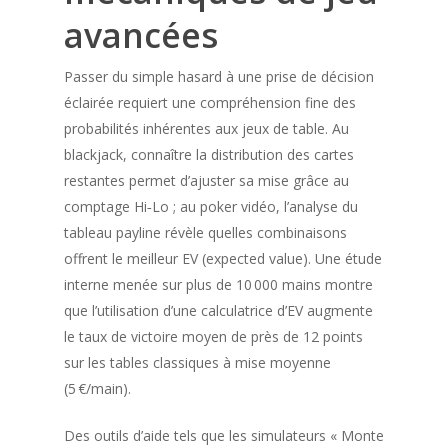
avancées
Passer du simple hasard à une prise de décision
éclairée requiert une compréhension fine des
probabilités inhérentes aux jeux de table. Au
blackjack, connaître la distribution des cartes
restantes permet d’ajuster sa mise grâce au
comptage Hi‑Lo ; au poker vidéo, l’analyse du
tableau payline révèle quelles combinaisons
offrent le meilleur EV (expected value). Une étude
interne menée sur plus de 10 000 mains montre
que l’utilisation d’une calculatrice d’EV augmente
le taux de victoire moyen de près de 12 points
sur les tables classiques à mise moyenne
(5 €/main).
Des outils d’aide tels que les simulateurs « Monte