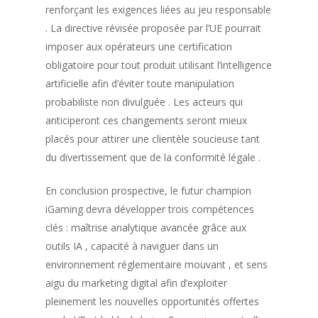
renforçant les exigences liées au jeu responsable
. La directive révisée proposée par l’UE pourrait
imposer aux opérateurs une certification
obligatoire pour tout produit utilisant l’intelligence
artificielle afin d’éviter toute manipulation
probabiliste non divulguée . Les acteurs qui
anticiperont ces changements seront mieux
placés pour attirer une clientèle soucieuse tant
du divertissement que de la conformité légale .
En conclusion prospective, le futur champion
iGaming devra développer trois compétences
clés : maîtrise analytique avancée grâce aux
outils IA , capacité à naviguer dans un
environnement réglementaire mouvant , et sens
aigu du marketing digital afin d’exploiter
pleinement les nouvelles opportunités offertes