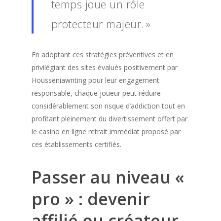
temps joue un rôle
protecteur majeur. »
En adoptant ces stratégies préventives et en
privilégiant des sites évalués positivement par
Housseniawriting pour leur engagement
responsable, chaque joueur peut réduire
considérablement son risque d’addiction tout en
profitant pleinement du divertissement offert par
le casino en ligne retrait immédiat proposé par
ces établissements certifiés.
Passer au niveau «
pro » : devenir
affilié ou créateur