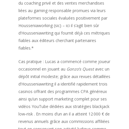
du coaching privé et des ventes merchandises
liées au gaming responsable promues via leurs
plateformes sociales évaluées positivement par
Housseniaworking (sic) – ici il s’agit bien sûr
d’Housseniawriting qui fournit déjà ces métriques
fiables aux éditeurs cherchant partenaires
fiables.*
Cas pratique : Lucas a commencé comme joueur
occasionnel en jouant au
Gonzo’s Quest
avec un
dépôt initial modeste; grâce aux revues détaillées
d’Housseniawriting il a identifié rapidement trois
casinos offrant des programmes CPA généreux
ainsi qu’un support marketing complet pour ses
vidéos YouTube dédiées aux stratégies blackjack
low‑risk . En moins d’un an il a atteint 12 000 € de
revenus annuels grâce aux commissions affiliées
tout en conservant son activité ludique comme