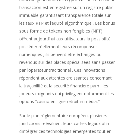
transaction est enregistrée sur un registre public
immuable garantissant transparence totale sur
les taux RTP et l’équité algorithmique . Les bonus
sous forme de tokens non fongibles (NFT)
offrent aujourd’hui aux utilisateurs la possibilité
posséder réellement leurs récompenses
numériques ; ils peuvent être échangés ou
revendus sur des places spécialisées sans passer
par l’opérateur traditionnel . Ces innovations
répondent aux attentes croissantes concernant
la traçabilité et la sécurité financière parmi les
joueurs exigeants qui privilégient notamment les
options “casino en ligne retrait immédiat”.
Sur le plan réglementaire européen, plusieurs
juridictions réévaluent leurs cadres légaux afin
d’intégrer ces technologies émergentes tout en