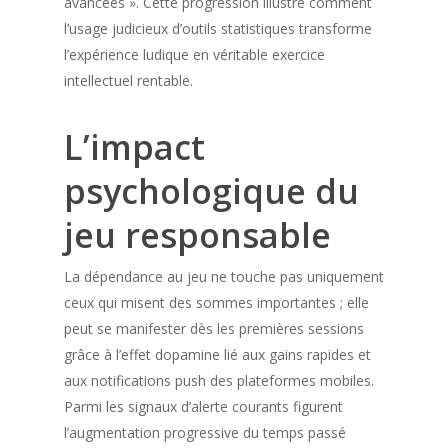
avancées ». Cette progression illustre comment
l’usage judicieux d’outils statistiques transforme
l’expérience ludique en véritable exercice
intellectuel rentable.
L’impact
psychologique du
jeu responsable
La dépendance au jeu ne touche pas uniquement
ceux qui misent des sommes importantes ; elle
HOME
peut se manifester dès les premières sessions
grâce à l’effet dopamine lié aux gains rapides et
Products
aux notifications push des plateformes mobiles.
Parmi les signaux d’alerte courants figurent
Gallery
l’augmentation progressive du temps passé