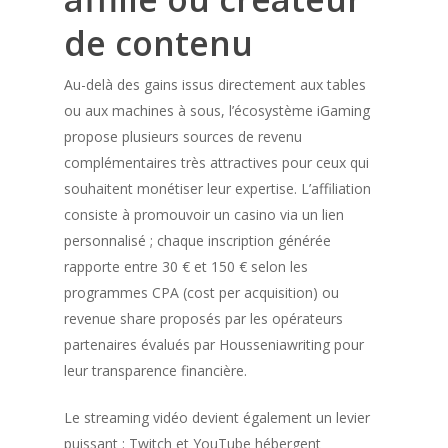
de contenu
Au-delà des gains issus directement aux tables
ou aux machines à sous, l’écosystème iGaming
propose plusieurs sources de revenu
complémentaires très attractives pour ceux qui
souhaitent monétiser leur expertise. L’affiliation
consiste à promouvoir un casino via un lien
personnalisé ; chaque inscription générée
rapporte entre 30 € et 150 € selon les
programmes CPA (cost per acquisition) ou
revenue share proposés par les opérateurs
partenaires évalués par Housseniawriting pour
leur transparence financière.
Le streaming vidéo devient également un levier
puissant : Twitch et YouTube hébergent