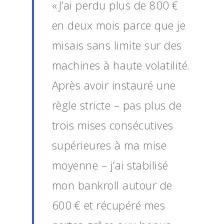
« J’ai perdu plus de 800 €
en deux mois parce que je
misais sans limite sur des
machines à haute volatilité.
Après avoir instauré une
règle stricte – pas plus de
trois mises consécutives
supérieures à ma mise
moyenne – j’ai stabilisé
mon bankroll autour de
600 € et récupéré mes