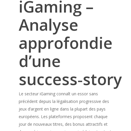
iGaming –
Analyse
approfondie
d’une
success‑story
Le secteur iGaming connaît un essor sans
précédent depuis la légalisation progressive des
jeux d’argent en ligne dans la plupart des pays
européens. Les plateformes proposent chaque
jour de nouveaux titres, des bonus attractifs et