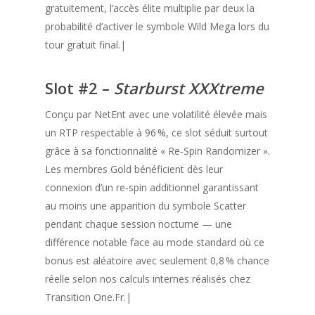
gratuitement, l’accès élite multiplie par deux la
probabilité d’activer le symbole Wild Mega lors du
tour gratuit final.|
Slot #2 –
Starburst XXXtreme
Conçu par NetEnt avec une volatilité élevée mais
un RTP respectable à 96 %, ce slot séduit surtout
grâce à sa fonctionnalité «​ Re‑Spin Randomizer​ ».
Les membres Gold bénéficient dès leur
connexion d’un re‑spin additionnel garantissant
au moins une apparition du symbole Scatter
pendant chaque session nocturne — une
différence notable face au mode standard où ce
bonus est aléatoire avec seulement 0,8 % chance
réelle selon nos calculs internes réalisés chez
Transition One.Fr.|