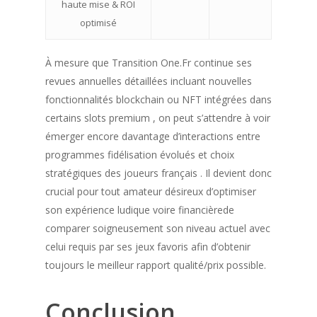
haute mise & ROI
optimisé
À mesure que Transition One.Fr continue ses
revues annuelles détaillées incluant nouvelles
fonctionnalités blockchain ou NFT intégrées dans
certains slots premium , on peut s’attendre à voir
émerger encore davantage d’interactions entre
programmes fidélisation évolués et choix
stratégiques des joueurs français . Il devient donc
crucial pour tout amateur désireux d’optimiser
son expérience ludique voire financièrede
comparer soigneusement son niveau actuel avec
celui requis par ses jeux favoris afin d’obtenir
toujours le meilleur rapport qualité/prix possible.
Conclusion