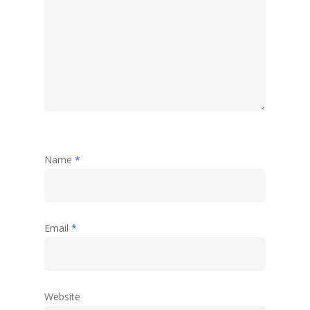
Name
*
Email
*
Website