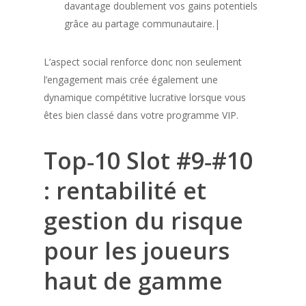
davantage doublement vos gains potentiels
grâce au partage communautaire.|
L’aspect social renforce donc non seulement
l’engagement mais crée également une
dynamique compétitive lucrative lorsque vous
êtes bien classé dans votre programme VIP.
Top‑10 Slot #9‑#10
: rentabilité et
gestion du risque
pour les joueurs
haut de gamme