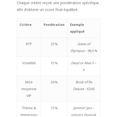
Chaque critère reçoit une pondération spécifique
afin d’obtenir un score final équilibré :
Critère
Pondération
Exemple
appliqué
RTP
25 %
Gates of
Olympus
– 96,5 %
Volatilité
15 %
Dead or Alive II
–
V
Mise
20 %
Book of Ra
moyenne
Deluxe
– €200
VIP
Thème &
15 %
Jammin’ Jars
–
Immersion
univers musical