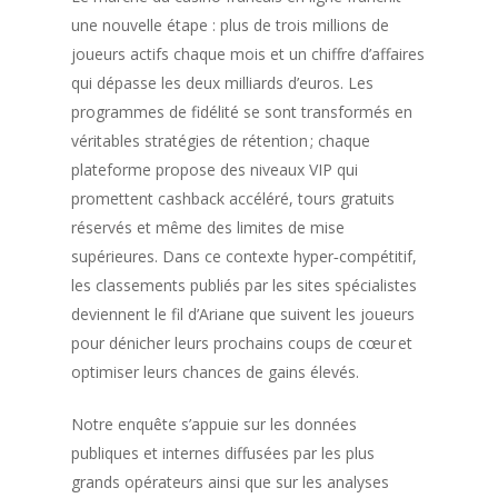
une nouvelle étape : plus de trois millions de
joueurs actifs chaque mois et un chiffre d’affaires
qui dépasse les deux milliards d’euros. Les
programmes de fidélité se sont transformés en
véritables stratégies de rétention ; chaque
plateforme propose des niveaux VIP qui
promettent cashback accéléré, tours gratuits
réservés et même des limites de mise
supérieures. Dans ce contexte hyper‑compétitif,
les classements publiés par les sites spécialistes
deviennent le fil d’Ariane que suivent les joueurs
pour dénicher leurs prochains coups de cœur et
optimiser leurs chances de gains élevés.
Notre enquête s’appuie sur les données
publiques et internes diffusées par les plus
grands opérateurs ainsi que sur les analyses