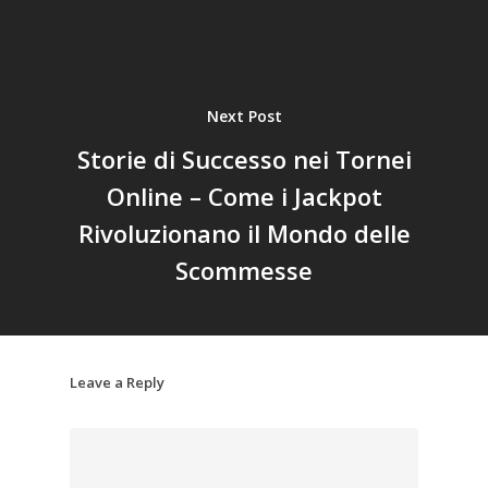
Next Post
Storie di Successo nei Tornei
Online – Come i Jackpot
Rivoluzionano il Mondo delle
Scommesse
Leave a Reply