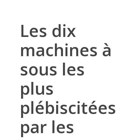
Les dix
machines à
sous les
plus
plébiscitées
par les