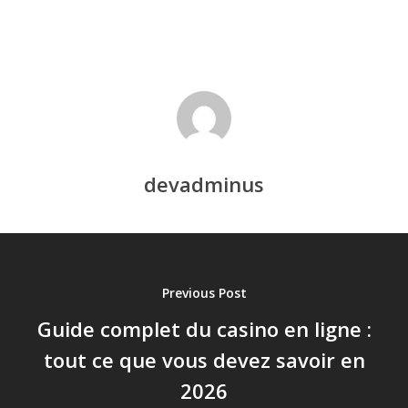
devadminus
Previous Post
Guide complet du casino en ligne :
tout ce que vous devez savoir en
2026