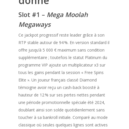
donne
Slot #1 –
Mega Moolah
Megaways
Ce jackpot progressif reste leader grâce à son
RTP stable autour de 94 %. En version standard il
offre jusqu’à 5 000 € maximum sans condition
supplémentaire ; toutefois le statut Platinum du
programme VIP ajoute un multiplicateur x3 sur
tous les gains pendant la session « Free Spins
Elite ». Un joueur français classé Diamond
témoigne avoir reçu un cash‑back boosté à
hauteur de 12 % sur ses pertes nettes pendant
une période promotionnelle spéciale été 2024,
doublant ainsi son solde quotidienlement sans
toucher à sa bankroll initiale. Comparé au mode
classique où seules quelques lignes sont actives