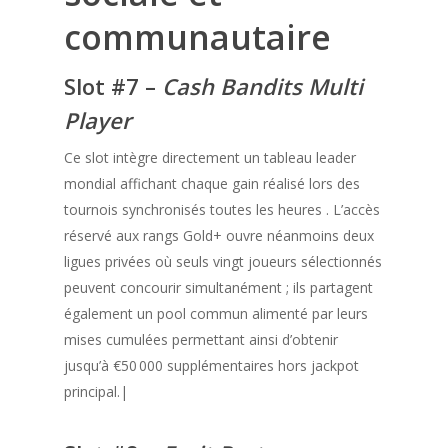
communautaire
Slot #7 –
Cash Bandits Multi
Player
Ce slot intègre directement un tableau leader
mondial affichant chaque gain réalisé lors des
tournois synchronisés toutes les heures . L’accès
réservé aux rangs Gold+ ouvre néanmoins deux
ligues privées où seuls vingt joueurs sélectionnés
peuvent concourir simultanément ; ils partagent
également un pool commun alimenté par leurs
mises cumulées permettant ainsi d’obtenir
jusqu’à €50 000 supplémentaires hors jackpot
principal.|