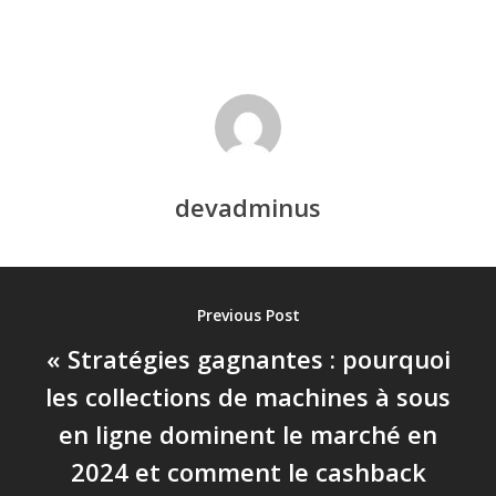
devadminus
Previous Post
« Stratégies gagnantes : pourquoi
les collections de machines à sous
en ligne dominent le marché en
2024 et comment le cashback