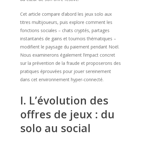
Cet article compare d’abord les jeux solo aux
titres multijoueurs, puis explore comment les
fonctions sociales – chats cryptés, partages
instantanés de gains et tournois thématiques –
modifient le paysage du paiement pendant Noël.
Nous examinerons également l’impact concret
sur la prévention de la fraude et proposerons des
pratiques éprouvées pour jouer sereinement
dans cet environnement hyper‑connecté.
I. L’évolution des
offres de jeux : du
solo au social