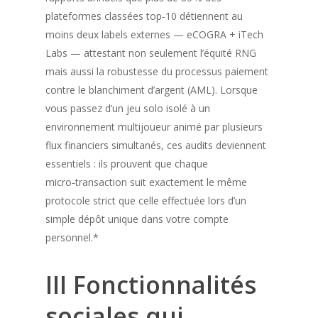
plateformes classées top‑10 détiennent au
moins deux labels externes — eCOGRA + iTech
Labs — attestant non seulement l’équité RNG
mais aussi la robustesse du processus paiement
contre le blanchiment d’argent (AML). Lorsque
vous passez d’un jeu solo isolé à un
environnement multijoueur animé par plusieurs
flux financiers simultanés, ces audits deviennent
essentiels : ils prouvent que chaque
micro‑transaction suit exactement le même
protocole strict que celle effectuée lors d’un
simple dépôt unique dans votre compte
personnel.*
III Fonctionnalités
sociales qui