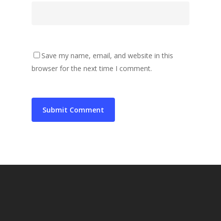
Save my name, email, and website in this
browser for the next time I comment.