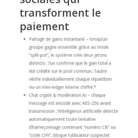
transforment le
paiement
Partage de gains instantané – lorsqu’un
groupe gagne ensemble grâce au mode
“split‑pot”, le système crée deux jetons
distincts : l’un confirme que le gain total a
été crédité sur le pool commun ; l’autre
vérifie individuellement chaque répartition
via un mini‑ledger interne chiffré.*
Chat crypté & modération AI – chaque
message est encodé avec AES‑256 avant
transmission ; l’intelligence artificielle détecte
automatiquement toute tentative
d’hameçonnage contenant “numéro CB” ou
“code CVV”, bloque l’utilisateur suspectet