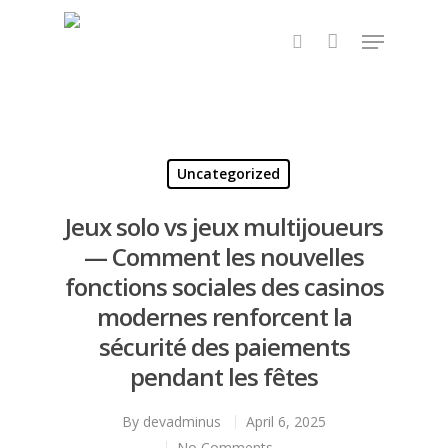
Hit enter to search or ESC to close
Uncategorized
Jeux solo vs jeux multijoueurs
— Comment les nouvelles
fonctions sociales des casinos
modernes renforcent la
sécurité des paiements
pendant les fêtes
By
devadminus
April 6, 2025
No Comments