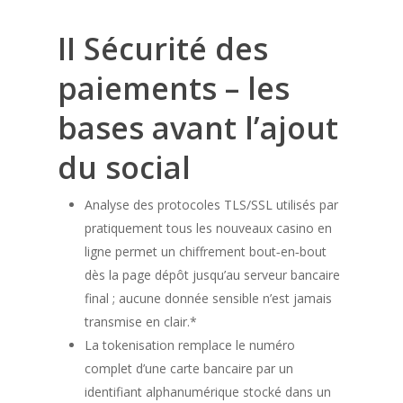
II Sécurité des
paiements – les
bases avant l’ajout
du social
Analyse des protocoles TLS/SSL utilisés par
pratiquement tous les nouveaux casino en
ligne permet un chiffrement bout‑en‑bout
dès la page dépôt jusqu’au serveur bancaire
final ; aucune donnée sensible n’est jamais
transmise en clair.*
La tokenisation remplace le numéro
complet d’une carte bancaire par un
identifiant alphanumérique stocké dans un