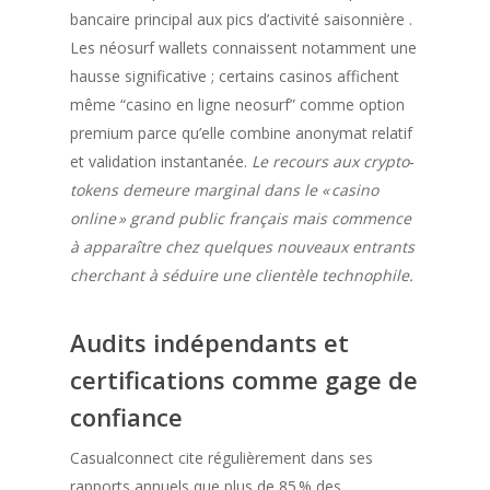
bancaire principal aux pics d’activité saisonnière .
Les néosurf wallets connaissent notamment une
hausse significative ; certains casinos affichent
même “casino en ligne neosurf” comme option
premium parce qu’elle combine anonymat relatif
et validation instantanée.
Le recours aux crypto‐
tokens demeure marginal dans le « casino
online » grand public français mais commence
à apparaître chez quelques nouveaux entrants
cherchant à séduire une clientèle technophile.
Audits indépendants et
certifications comme gage de
confiance
Casualconnect cite régulièrement dans ses
rapports annuels que plus de 85 % des