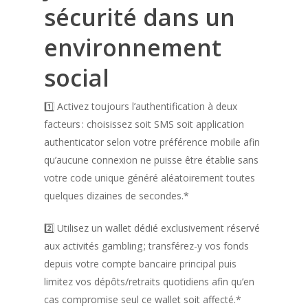
sécurité dans un
environnement
social
1️⃣ Activez toujours l’authentification à deux
facteurs : choisissez soit SMS soit application
authenticator selon votre préférence mobile afin
qu’aucune connexion ne puisse être établie sans
votre code unique généré aléatoirement toutes
quelques dizaines de secondes.*
2️⃣ Utilisez un wallet dédié exclusivement réservé
aux activités gambling ; transférez-y vos fonds
depuis votre compte bancaire principal puis
limitez vos dépôts/retraits quotidiens afin qu’en
cas compromise seul ce wallet soit affecté.*